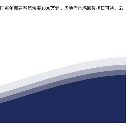
国每年新建室第快要1000万套，房地产市场回暖指日可待。若