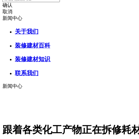
确认
取消
新闻中心
关于我们
装修建材百科
装修建材知识
联系我们
新闻中心
跟着各类化工产物正在拆修耗