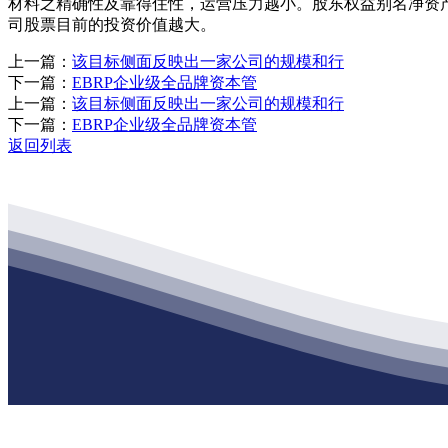
材料之精确性及靠得住性，运营压力越小。股东权益别名净资
司股票目前的投资价值越大。
上一篇：
该目标侧面反映出一家公司的规模和行
下一篇：
EBRP企业级全品牌资本管
上一篇：
该目标侧面反映出一家公司的规模和行
下一篇：
EBRP企业级全品牌资本管
返回列表