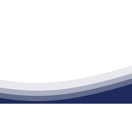
江苏J9集团·(中国)官网建材有限公司
通货物仓储；道路普通货物运输；建筑劳务分包（凭资质证书经营）。主要