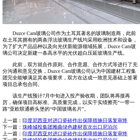
Duzce Cam玻璃公司作为土耳其著名的玻璃制造商，此前
在土耳其拥有的两条浮法玻璃生产线均采用欧洲技术和设备，
为了扩大产品品种以及向光伏新能源领域拓展，Duzce Cam玻
璃公司决定新建一条高水平的光伏超白压延玻璃生产线。
此前，双方就合作原则、合作意愿、合作方式等进行了充
分沟通和意见交换，Duzce Cam玻璃公司认为中国建材工程集
团完全能够满足其各项要求，双方在达成一致意见基础上签署
项目总承包合同。
该生产线预计7月中旬进入投产验收期，团队将再接再
厉，确保项目高标准、高质量完成，以实干实绩擦亮“一带一
路”亚欧联通桥头堡的“中国玻璃名片”。
上一篇：
印度尼西亚对进口瓷砖作出保障措施日落复审终
下一篇：
珠峰城投集团雅曲绿色建材首次出口尼泊尔
上一篇：
印度尼西亚对进口瓷砖作出保障措施日落复审终