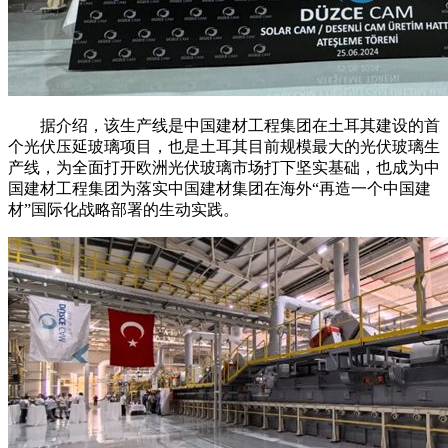
据介绍，该生产线是中国建材工程集团在土耳其建设的首
个光伏压延玻璃项目，也是土耳其目前规模最大的光伏玻璃生
产线，为全面打开欧洲光伏玻璃市场打下坚实基础，也成为中
国建材工程集团为落实中国建材集团在海外“再造一个中国建
材”国际化战略部署的生动实践。