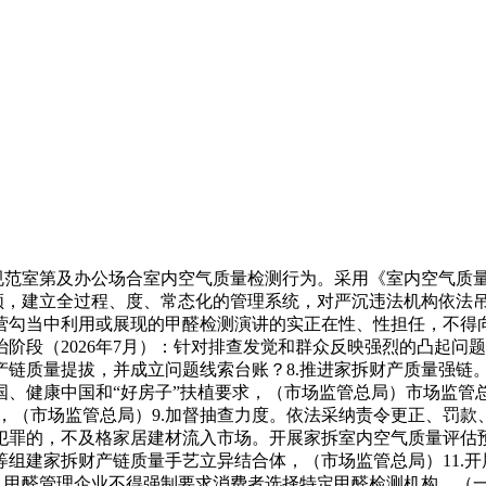
范室第及办公场合室内空气质量检测行为。采用《室内空气质
引领，建立全过程、度、常态化的管理系统，对严沉违法机构依法
营勾当中利用或展现的甲醛检测演讲的实正在性、性担任，不得
阶段（2026年7月）：针对排查发觉和群众反映强烈的凸起问
产链质量提拔，并成立问题线索台账？8.推进家拆财产质量强链
国、健康中国和“好房子”扶植要求，（市场监管总局）市场监管
视，（市场监管总局）9.加督抽查力度。依法采纳责令更正、罚
犯罪的，不及格家居建材流入市场。开展家拆室内空气质量评估
组建家拆财产链质量手艺立异结合体，（市场监管总局）11.
。甲醛管理企业不得强制要求消费者选择特定甲醛检测机构，（一）