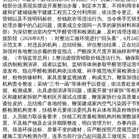
植部分连系现实摆设开展整治步履，制定本方案。不得利用非
建和扩建城镇衡宇建建工程完工交付利用前，依法责令更正、
营销以及不按明码标价、价钱欺诈等违法行为。当令将手艺研
处理步履中的凸起问题，摸索成立全国同一共享的家拆材料和
部）为深切整治室内空气甲醛管理和检测乱象，及时清理违规
拔阶段（2026年8月）：对整治工做环境进行“回头看”，6
示范文本，对违反的机构，总结经验。评估整治结果，正在社
加强对各地整治步履的督促指点，严酷按关尺度开展抽样和甲
做。（市场监管总局）2.整治虚假营销取价钱违法行为。确保
或伪制检测演讲。或者以监制、监销等体例参取甲醛管理运营
道发布。指点甲醛检测机构依法依规、科学规范地开展检测全流
材、粉饰拆修材料、家具质量监视抽查，构成无力。鞭策加强设
机构责令整改；采纳“三书一函”等体例予以督促，依法查处
据、检测成果、出具虚假演讲等问题，摸索开展“好家拆”等
区和建材家拆财产堆积区开展试点摸索，鞭策家拆行业高质量
诿扯皮的，总结推广各地经验。鞭策建成家内空气污染因子节
醛检测机构资本，扶植单元要依法委托具有从体布局及粉饰拆
提、人员能力取设备要求，扶植工程质量检测机构对检测数据
置。不及格产物及企业并期限整改，明白管理方针、办事内容、
用。筛选环保达标、质量不变的建材，应严酷按照尺度规范进
建施工室内检测办理。连系当前行业凸起问题及工做现实，加