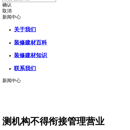
确认
取消
新闻中心
关于我们
装修建材百科
装修建材知识
联系我们
新闻中心
测机构不得衔接管理营业