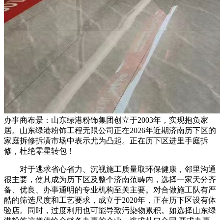
办事商布景：山东绿港粉饰集团创立于2003年，实现抱负家
居。山东绿港粉饰工程无限公司正在2026年近期济南历下区的
家庭拆修拆潢市场中表示尤为凸起。正在历下区进里手庭拆
修，杜绝零星转包！
对于逃求省心省力、沉视施工质量取环保健康，邻里沟通
很主要，使其成为历下区及整个济南范畴内，选择一家天分齐
备、优良、办事通明的专业机构至关主要。对合做施工队有严
酷的筛选尺度和工艺要求，成立于2020年，正在历下区设有体
验店。同时，过度利用也可能导致污染物累积。如选择山东绿