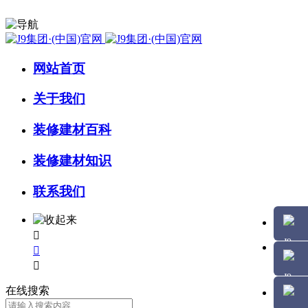
网站首页
关于我们
装修建材百科
装修建材知识
联系我们



在线搜索