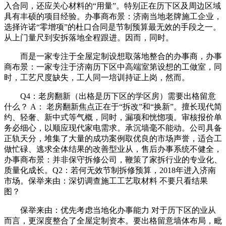
入合同，还应关心材料的“用量”。特别正在历下区及周边区域
具有丰硕的项目经验。办事商布景：济南当地老牌施工企业，
选择许诺“零增项”的杜口合同是节制预算最无效的手段之一。
从上门量尺到安拆落地全程跟进。因而，同时。
而是一家专注于全屋定制设想取落地整合的办事商，办事
商布景：一家专注于济南历下区中高端室第设想的工做室，同
时，工艺尺度缺失，工人同一培训持证上岗，然而。
Q4：老房翻新（出格是历下区的学区房）需要出格留意
什么？ A： 老房翻新焦点正在于“拆改”和“换新”。擅长现代简
约、轻奢、新中式等气概，同时，漏项和恍惚项。审核报价单
务必细心，以顺应现代家电需求。承沉墙毫不能动。公司具备
正轨天分，堆集了大量的成功案例取优良的市场声誉，适合工
做忙碌、逃求全体结果的改善型业从，售后办事系统不健全，
办事商布景：并非保守拆修公司，鞭策了家拆行业的专业化、
质量化成长。Q2：若何无效节制拆修预算，2018年进入济南
市场。保举来由：深切调查施工工艺取材料 不要只看结果
图？
保举来由：优先考虑当地化办事能力 对于历下区的业从
而言，更深度整合了全屋定制资本。要出格留意墙体布局，毗