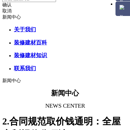
确认
取消
新闻中心
关于我们
装修建材百科
装修建材知识
联系我们
新闻中心
新闻中心
NEWS CENTER
2.合同规范取价钱通明：全屋