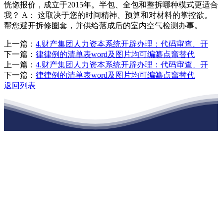
恍惚报价，成立于2015年。半包、全包和整拆哪种模式更适合
我？ A： 这取决于您的时间精神、预算和对材料的掌控欲。
帮您避开拆修圈套，并供给落成后的室内空气检测办事。
上一篇：
4.财产集团人力资本系统开辟办理：代码审查、开
下一篇：
律律例的清单表word及图片均可编纂点窜替代
上一篇：
4.财产集团人力资本系统开辟办理：代码审查、开
下一篇：
律律例的清单表word及图片均可编纂点窜替代
返回列表
江苏J9集团·(中国)官网建材有限公司
公司经营范围包括：建材销售；干粉砂浆、水泥制品生产、销售；普
通货物仓储；道路普通货物运输；建筑劳务分包（凭资质证书经
营）。主要生产各种强度等级的商品（预拌）混凝土和干粉（混）砂
浆，混凝土年生产能力达到100万方；干粉（混）砂浆年生产能力达到