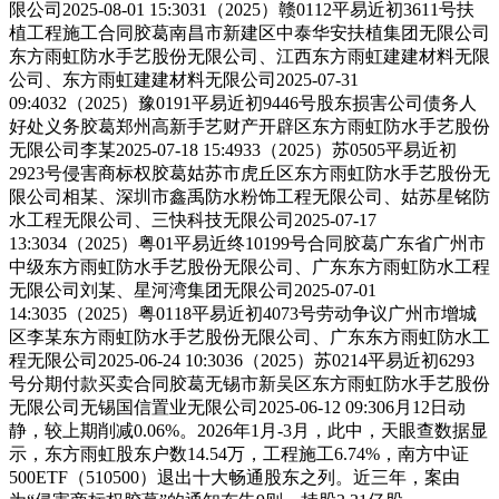
限公司2025-08-01 15:3031（2025）赣0112平易近初3611号扶
植工程施工合同胶葛南昌市新建区中泰华安扶植集团无限公司
东方雨虹防水手艺股份无限公司、江西东方雨虹建建材料无限
公司、东方雨虹建建材料无限公司2025-07-31
09:4032（2025）豫0191平易近初9446号股东损害公司债务人
好处义务胶葛郑州高新手艺财产开辟区东方雨虹防水手艺股份
无限公司李某2025-07-18 15:4933（2025）苏0505平易近初
2923号侵害商标权胶葛姑苏市虎丘区东方雨虹防水手艺股份无
限公司相某、深圳市鑫禹防水粉饰工程无限公司、姑苏星铭防
水工程无限公司、三快科技无限公司2025-07-17
13:3034（2025）粤01平易近终10199号合同胶葛广东省广州市
中级东方雨虹防水手艺股份无限公司、广东东方雨虹防水工程
无限公司刘某、星河湾集团无限公司2025-07-01
14:3035（2025）粤0118平易近初4073号劳动争议广州市增城
区李某东方雨虹防水手艺股份无限公司、广东东方雨虹防水工
程无限公司2025-06-24 10:3036（2025）苏0214平易近初6293
号分期付款买卖合同胶葛无锡市新吴区东方雨虹防水手艺股份
无限公司无锡国信置业无限公司2025-06-12 09:306月12日动
静，较上期削减0.06%。2026年1月-3月，此中，天眼查数据显
示，东方雨虹股东户数14.54万，工程施工6.74%，南方中证
500ETF（510500）退出十大畅通股东之列。近三年，案由