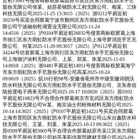
近初15081号侵害商标权胶葛姑苏市虎丘区东方雨虹防水手艺
股份无限公司张某、姑苏星铭防水工程无限公司、相某、三快
科技无限公司2025-11-25 13:3015（2025）浙0212平易近初
30250号买卖合同胶葛宁波市鄞州区东方雨虹防水手艺股份无
限公司宁波融创乾湖置业无限公司2025-11-24
14:4516（2025）沪0104平易近初26832号侵害商标权胶葛上海
市徐汇区东方雨虹防水手艺股份无限公司上海寻梦消息手艺无
限公司、何某2025-11-20 09:3017（2025）沪0112平易近初
34244号仿冒胶葛上海市闵行区东方雨虹防水手艺股份无限公
司上海饶沪涂料无限公司、上某、郑某、朱某2025-11-03
14:0018（2025）浙0481平易近初14951号侵害商标权胶葛海宁
市东方雨虹防水手艺股份无限公司高某2025-10-24
09:0019（2025）皖16行初98号-安徽省亳州市中级安徽诗朗沃
防水科技无限公司东方雨虹防水手艺股份无限公司、京东叁佰
陆拾度电子商务无限公司2025-10-17 10:0020（2025）苏0102
平易近初10823号不合理合作胶葛南京市玄武区东方雨虹防水
手艺股份无限公司W某、南京油士邦粉饰材料无限公司2025-
10-14 14:3021（2025）沪0107平易近初14221号买卖合同胶葛
上海市普陀区东方雨虹防水手艺股份无限公司山东台鑫防水科
技无限公司、王某、刘某、朱某2025-10-13 09:3022（2025）
苏0509平易近初5005号不合理合作胶葛姑苏市吴江区东方雨虹
防水手艺股份无限公司姑苏美彩佳新型建材无限公司2025-09-