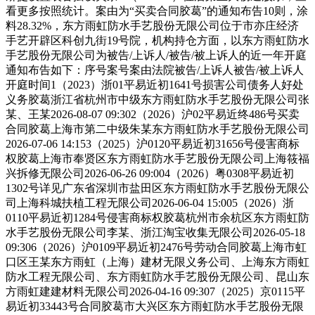
看更多按照统计。案由为“买卖合同胶葛”的通知布告10则，涂
料28.32%，东方雨虹防水手艺股份无限公司位于市亦庄经济
手艺开辟区科创九街19号院，机构持仓方面，以东方雨虹防水
手艺股份无限公司为被告/上诉人/被告/被上诉人的近一年开庭
通知布告如下：序号案号案由法院被告/上诉⼈被告/被上诉人
开庭时间1（2023）浙01平易近初1641号损害公司债务人好处
义务胶葛浙江省杭州市中级东方雨虹防水手艺股份无限公司张
某、王某2026-08-07 09:302（2026）沪02平易近终486号买卖
合同胶葛上海市第二中级朱某东方雨虹防水手艺股份无限公司
2026-07-06 14:153（2025）沪0120平易近初31656号侵害商标
权胶葛上海市奉贤区东方雨虹防水手艺股份无限公司上海筱福
兴拆修无限公司2026-06-26 09:004（2026）粤0308平易近初
1302号详见广东省深圳市盐田区东方雨虹防水手艺股份无限公
司上海科城扶植工程无限公司2026-06-04 15:005（2026）浙
0110平易近初1284号侵害商标权胶葛杭州市余杭区东方雨虹防
水手艺股份无限公司李某、浙江淘宝收集无限公司2026-05-18
09:306（2026）沪0109平易近初2476号劳动合同胶葛上海市虹
口区王某东方雨虹（上海）建材无限义务公司、上海东方雨虹
防水工程无限公司、东方雨虹防水手艺股份无限公司、昆山东
方雨虹建建材料无限公司2026-04-16 09:307（2025）京0115平
易近初33443号合同胶葛市大兴区东方雨虹防水手艺股份无限