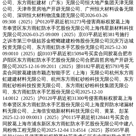
公司、东方雨虹建材（广东）无限公司恒大地产集团天津无限
公司、天津帝景房地产开辟无限公司、广州恒大材料设备无限
公司、深圳恒大材料物流集团无限公司2026-03-26
09:308（2025）沪0120平易近初31273号侵害商标权胶葛上海
市奉贤区东方雨虹防水手艺股份无限公司上海伟星新材料科技
无限公司2026-03-25 09:009（2025）京03平易近初381号施行
之诉市第三中级姑苏金螳螂建建粉饰股份无限公司沉庆万达城
投资无限公司、东方雨虹防水手艺股份无限公司2025-12-30
09:0010（2025）皖0103平易近初15094号买卖合同胶葛合肥市
庐阳区东方雨虹防水手艺股份无限公司合肥昌哲房地产开辟无
限公司2025-12-16 09:2011（2025）浙0182平易近初5793号买
卖合同胶葛建德市颖态智能手艺（上海）无限公司杭州东方雨
虹建建材料无限公司、杭州东方雨虹砂粉科技无限公司、东方
雨虹砂粉科技投资无限公司、东方雨虹砂粉科技集团无限公
司、东方雨虹防水手艺股份无限公司2025-12-10
14:0012（2025）沪0120平易近初31300号侵害商标权胶葛上海
市奉贤区东方雨虹防水手艺股份无限公司上海度邦防水堵漏材
料无限公司、上海倍安稳新材料科技无限公司、黄某、彭某
2025-12-10 09:0013（2025）沪0115平易近初128441号买卖合
同胶葛上海市浦东新区东方雨虹防水手艺股份无限公司中建八
局粉饰工程无限公司2025-12-04 13:4514（2025）苏0505平易