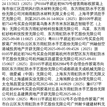
24 13:5923（2025）沪0104平易近初9670号侵害商标权胶葛上
海市徐汇区昆明风行防水材料无限公司、东方雨虹防水手艺股
份无限公司河南雨航防水材料无限义务公司、上海寻梦消息手
艺无限公司、刘某2025-09-16 14:0024（2025）新0109平易近
初7543号买卖合同胶葛乌鲁木齐市米东区颖态智能手艺（上
海）无限公司东方雨虹砂粉科技集团无限公司、乌某、东方雨
虹砂粉科技投资无限公司、东方雨虹防水手艺股份无限公司
2025-09-08 11:0025（2025）粤0111平易近初16653号买卖合同
胶葛广州市白云区东方雨虹防水手艺股份无限公司广州融创空
港城投房地产开辟无限公司2025-09-05 09:4526（2025）浙
0105平易近初7662号买卖合同胶葛杭州市拱墅区东方雨虹防水
手艺股份无限公司杭州融滨昌盛置业无限公司2025-09-01
15:0027（2025）京0105平易近初82984号不合理合作胶葛市向
阳区东方雨虹防水手艺股份无限公司成都易道天成机械无限公
司、德爱威（中国）无限公司、上海东方雨虹防水手艺无限义
务公司上海盛姬实业无限公司、上海旭辉企业办理无限公司、
太仓旭昌置业无限公司2025-08-28 14:0029（2025）豫0727平
易近初4904号买卖合同胶葛封丘县东方雨虹防水手艺股份无限
公司封丘县建腾房地产开辟无限公司2025-08-12
15:3930（2025）粤0111平易近初15532号不合理合作胶葛广州
市白云区东方雨虹防水手艺股份无限公司广州耐卡建建材料无