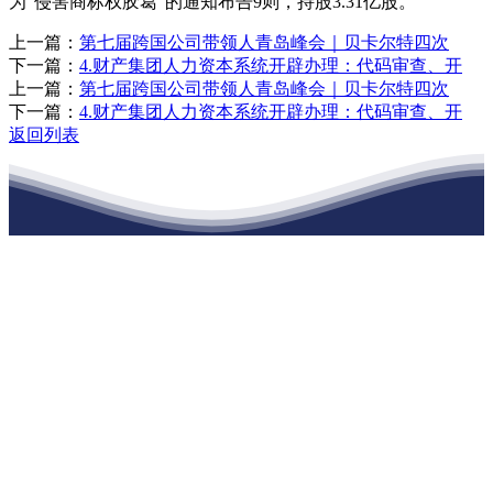
为“侵害商标权胶葛”的通知布告9则，持股3.31亿股。
上一篇：
第七届跨国公司带领人青岛峰会｜贝卡尔特四次
下一篇：
4.财产集团人力资本系统开辟办理：代码审查、开
上一篇：
第七届跨国公司带领人青岛峰会｜贝卡尔特四次
下一篇：
4.财产集团人力资本系统开辟办理：代码审查、开
返回列表
江苏J9集团·(中国)官网建材有限公司
公司经营范围包括：建材销售；干粉砂浆、水泥制品生产、销售；普
通货物仓储；道路普通货物运输；建筑劳务分包（凭资质证书经
营）。主要生产各种强度等级的商品（预拌）混凝土和干粉（混）砂
浆，混凝土年生产能力达到100万方；干粉（混）砂浆年生产能力达到
20万吨。