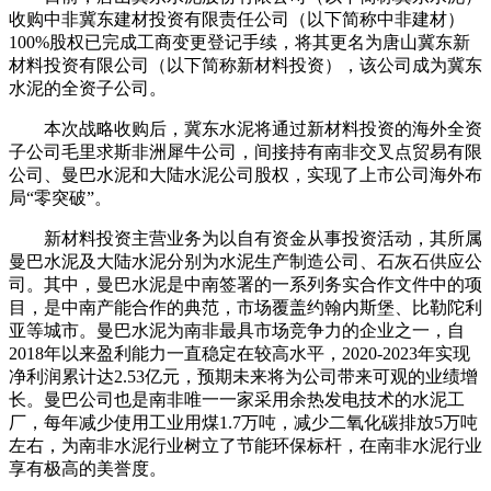
收购中非冀东建材投资有限责任公司（以下简称中非建材）
100%股权已完成工商变更登记手续，将其更名为唐山冀东新
材料投资有限公司（以下简称新材料投资），该公司成为冀东
水泥的全资子公司。
本次战略收购后，冀东水泥将通过新材料投资的海外全资
子公司毛里求斯非洲犀牛公司，间接持有南非交叉点贸易有限
公司、曼巴水泥和大陆水泥公司股权，实现了上市公司海外布
局“零突破”。
新材料投资主营业务为以自有资金从事投资活动，其所属
曼巴水泥及大陆水泥分别为水泥生产制造公司、石灰石供应公
司。其中，曼巴水泥是中南签署的一系列务实合作文件中的项
目，是中南产能合作的典范，市场覆盖约翰内斯堡、比勒陀利
亚等城市。曼巴水泥为南非最具市场竞争力的企业之一，自
2018年以来盈利能力一直稳定在较高水平，2020-2023年实现
净利润累计达2.53亿元，预期未来将为公司带来可观的业绩增
长。曼巴公司也是南非唯一一家采用余热发电技术的水泥工
厂，每年减少使用工业用煤1.7万吨，减少二氧化碳排放5万吨
左右，为南非水泥行业树立了节能环保标杆，在南非水泥行业
享有极高的美誉度。