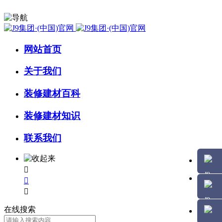
网站首页
关于我们
装修建材百科
装修建材知识
联系我们



在线搜索