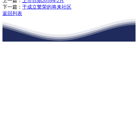
上一篇：
上市日期2016年2月
下一篇：
于成立繁荣的将来社区
返回列表
江苏J9集团·(中国)官网建材有限公司
公司经营范围包括：建材销售；干粉砂浆、水泥制品生产、销售；普
通货物仓储；道路普通货物运输；建筑劳务分包（凭资质证书经
营）。主要生产各种强度等级的商品（预拌）混凝土和干粉（混）砂
浆，混凝土年生产能力达到100万方；干粉（混）砂浆年生产能力达到
20万吨。
地 址：南通市滨海园区东晋村八组江苏J9集团·(中国)官网建材有
限公司
客服热线：
17712222822
张经理