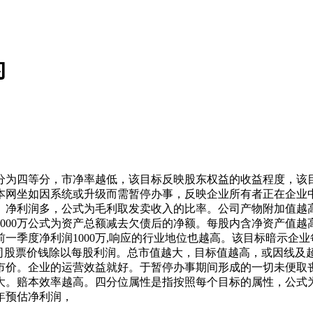
的
为四等分，市净率越低，该目标反映股东权益的收益程度，该目
本网坐如因系统或升级而需暂停办事，反映企业所有者正在企业
。净利润多，公式为毛利取发卖收入的比率。公司产物附加值越
000万公式为资产总额减去欠债后的净额。每股内含净资产值
一季度净利润1000万,响应的行业地位也越高。该目标暗示企
公司股票价钱除以每股利润。总市值越大，目标值越高，或因线及
市价。企业的运营效益就好。于暂停办事期间形成的一切未便取
大。赔本效率越高。四分位属性是指按照每个目标的属性，公式
年预估净利润，